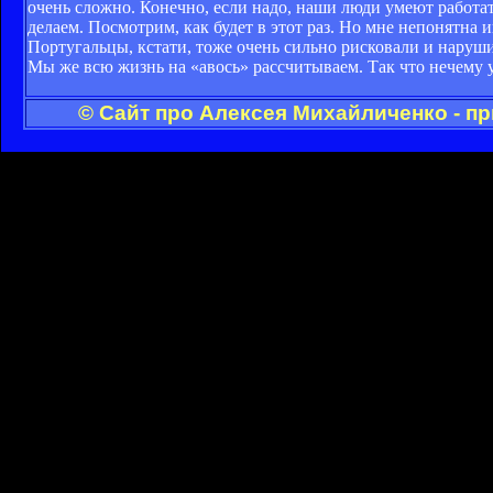
очень сложно. Конечно, если надо, наши люди умеют работать
делаем. Посмотрим, как будет в этот раз. Но мне непонятна и
Португальцы, кстати, тоже очень сильно рисковали и наруши
Мы же всю жизнь на «авось» рассчитываем. Так что нечему у
© Сайт про Алексея Михайличенко - п