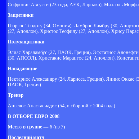
Софронис Августи (23 года, АЕК, Ларнака), Михаэль Морфи
Защитники
Георгос Теодоту (34, Омония), Ламброс Ламбру (30, Анорто
(27, Аполлон), Христос Теофилу (27, Аполлон), Хрису Парас
Полузащитники
Элиас Хараламбус (27, ПАОК, Греция), Эфстатиос Алонефти
(30, АПОЭЛ), Христакис Марангос (24, Аполлон), Констан
Нападающие
Нектариос Александру (24, Ларисса, Греция), Яннис Оккас (
ПАОК, Греция)
Тренер
Ангелос Анастасиадис (54, в сборной с 2004 года)
В ОТБОРЕ ЕВРО-2008
Место в группе
— 6 (из 7)
Последний матч