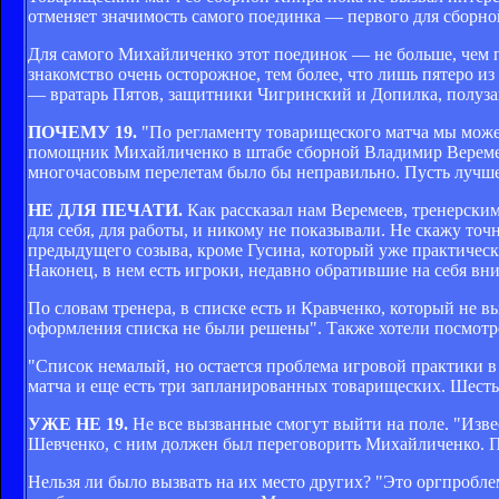
отменяет значимость самого поединка — первого для сборн
Для самого Михайличенко этот поединок — не больше, чем пе
знакомство очень осторожное, тем более, что лишь пятеро и
— вратарь Пятов, защитники Чигринский и Допилка, полуз
ПОЧЕМУ 19.
"По регламенту товарищеского матча мы можем
помощник Михайличенко в штабе сборной Владимир Веремеев
многочасовым перелетам было бы неправильно. Пусть лучше
НЕ ДЛЯ ПЕЧАТИ.
Как рассказал нам Веремеев, тренерски
для себя, для работы, и никому не показывали. Не скажу то
предыдущего созыва, кроме Гусина, который уже практическ
Наконец, в нем есть игроки, недавно обратившие на себя вн
По словам тренера, в списке есть и Кравченко, который не в
оформления списка не были решены". Также хотели посмотре
"Список немалый, но остается проблема игровой практики в
матча и еще есть три запланированных товарищеских. Шесть 
УЖЕ НЕ 19.
Не все вызванные смогут выйти на поле. "Изве
Шевченко, с ним должен был переговорить Михайличенко. П
Нельзя ли было вызвать на их место других? "Это оргпробле