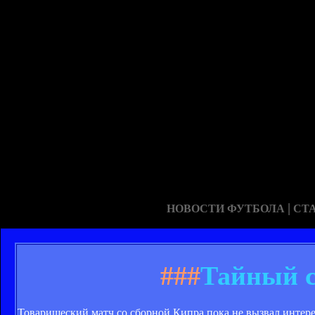
|
НОВОСТИ ФУТБОЛА
СТ
###
Тайный 
Товарищеский матч со сборной Кипра пока не вызвал интере