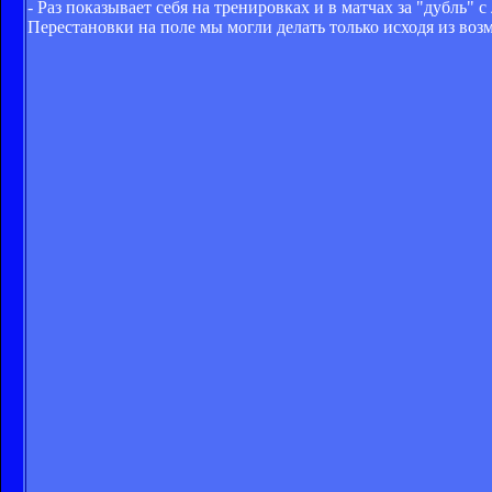
- Раз показывает себя на тренировках и в матчах за "дубль" 
Перестановки на поле мы могли делать только исходя из воз