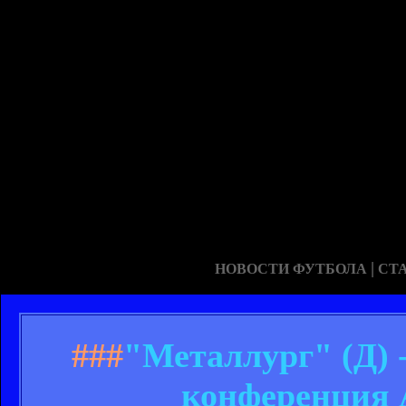
|
НОВОСТИ ФУТБОЛА
СТ
###
"Металлург" (Д) 
конференция 