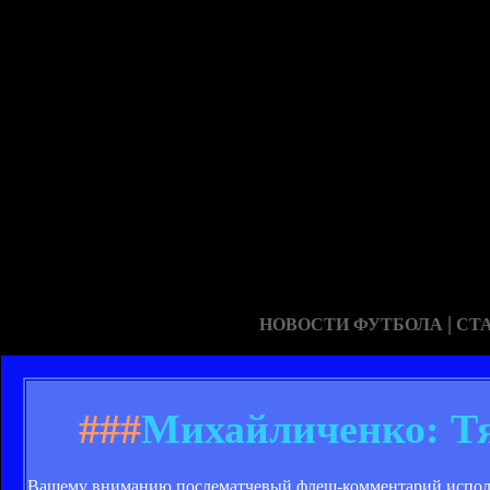
|
НОВОСТИ ФУТБОЛА
СТ
###
Михайличенко: Тя
Вашему вниманию послематчевый флеш-комментарий исполн