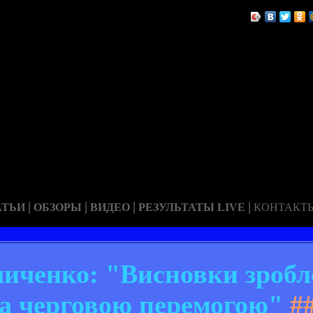
|
|
|
|
АТЬИ
ОБЗОРЫ
ВИДЕО
РЕЗУЛЬТАТЫ LIVE
КОНТАКТ
иченко: "Висновки зробле
за черговою перемогою"
#