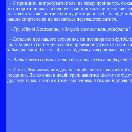
−- У принципі, випробувати поле, на якому пройде гра, баж
матчі проти поляків та білорусів ми приїжджали пізно ввечер
зважаючи також і на тригодинну різницю в часі, і на відмінні
наших спортсменів не доведеться перелаштовуватися.
−- Гру збірної Казахстану в Загребі вже встигли розібрати?
−- Детально про нашого суперника ми поговоримо з футболіста
що в Хорватії гостям не вдалося продемонструвати всі їхні 
тайму ще один, і все у грі, яка у підсумку завершилась пере
−- Відтак легко спрогнозувати бажання казахстанців реабілі
−- А ми у будь-якому випадку не сподівалися на легкий виїзд
поєдинок. Легко очки в нашій групі даватися нікому не будут
другому таймі, є зайвим тому свідченням. Втім, ми відправл