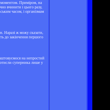
м моментом. Приміром, на
чно вчинити і цього разу,
вським часом, і організмам
н. Наразі ж можу сказати,
ять до закінчення першого
алаштовуємося на непростий
 дотисли суперника лише у