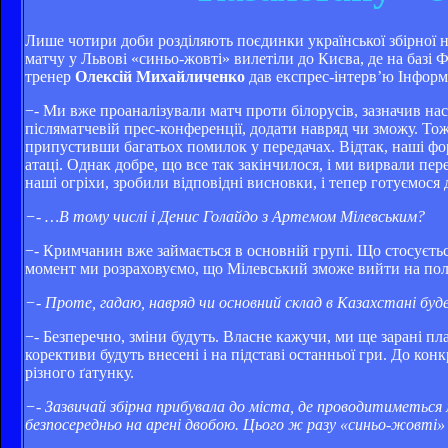
Лише чотири доби розділяють поєдинки української збірної на
матчу у Львові «синьо-жовті» вилетіли до Києва, де на базі
тренер
Олексій Михайличенко
дав експрес-інтерв’ю Інфор
−- Ми вже проаналізували матч проти білорусів, зазначив нас
післяматчевій прес-конференції, додати навряд чи зможу. То
припустивши багатьох помилок у передачах. Відтак, наші ф
атаці. Однак добре, що все так закінчилося, і ми вирвали п
наші огріхи, зробили відповідні висновки, і тепер готуємося 
−- …В тому числі і Денис Голайдо з Артемом Мілевським?
−- Кримчанин вже займається в основній групі. Що стосуєтьс
момент ми розраховуємо, що Мілевський зможе вийти на пол
−- Проте, гадаю, навряд чи основний склад в Казахстані буде
−- Безперечно, зміни будуть. Власне кажучи, ми ще зарані пла
корективи будуть внесені і на підставі останньої гри. До кон
різного ґатунку.
−- Зазвичай збірна прибувала до міста, де проводитиметься 
безпосередньо на арені двобою. Цього ж разу «синьо-жовті» 