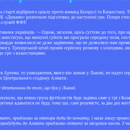
 старті відбірного циклу проти команд Білорусі та Казахстану. Т
 ФК «Динамо» розпочали підготовку до наступної гри. Попри стис
м-службі ФФУ.
тавник українців. −- Однак, загалом, щось суттєве до того, про щ
ж констатую, що минулої суботи ми програли середину поля, пост
орварди виявилися не дуже задіяними, що не дозволяло нам проя
еремогу. Тренерський штаб провів серйозну розмову з хлопцями, м
до гри з казахстанцями.
я Артема, то ушкодження, якого він зазнав у Львові, не надто с
е Центрального стадіону Алмати.
 ідентичним до того, що був у Львові.
нували, що певна група футболістів буде задіяна саме у грі з Каз
кретики вдаватися не буду, тому що, самі розумієте, за два дні 
матч, приблизно за півтори доби до початку, і мала змогу пров
прибудуть до Алмати приблизно опівночі за місцевим часом. З чи