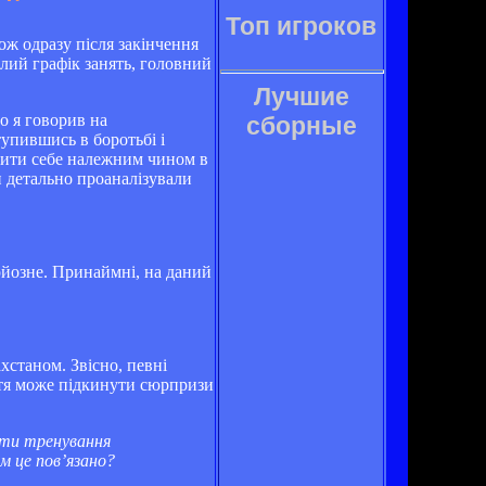
Топ игроков
ож одразу після закінчення
лий графік занять, головний
Лучшие
о я говорив на
сборные
упившись в боротьбі і
вити себе належним чином в
и детально проаналізували
ерйозне. Принаймні, на даний
ахстаном. Звісно, певні
життя може підкинути сюрпризи
ести тренування
м це пов’язано?