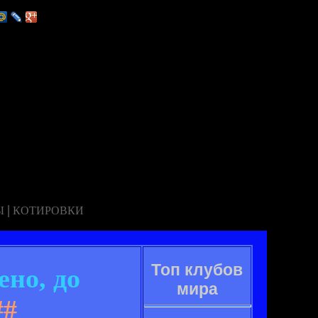
|
Ы
КОТИРОВКИ
Топ клубов
но, до
мира
##