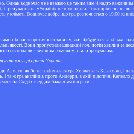
ано. Однак водночас я не вважаю це таким вже й надто важливи
і, і тренування на «Україні» не проводили. Тож вирішено аналогі
сть у кліматі. Водночас добре, що гра розпочнеться о 19.00 за киї
ми під час теоретичного заняття, яке відбудеться за кілька годи
сильні якості. Вони пропустили швидкий гол, потім хвилин за дес
могою господарів з великим рахунком, стало зрозумілим.
туватися у грі проти України.
 до Алмати, як би не закінчилася гра Хорватія −- Казахстан, і н
ь. І та ж гра англійців проти Андорри, в якій підопічні Капелло
яємося на Схід із твердим бажанням виграти.